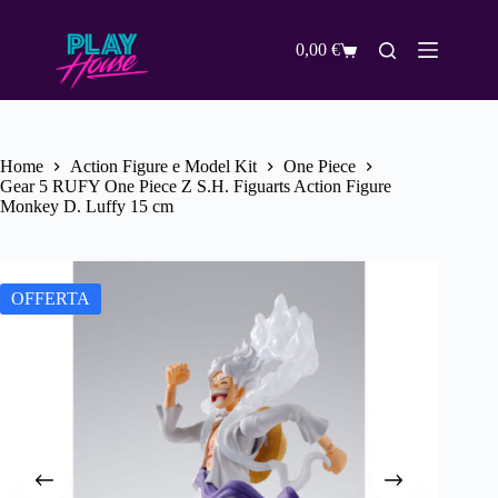
Salta
al
contenuto
0,00
€
Carrello
Home
Action Figure e Model Kit
One Piece
Gear 5 RUFY One Piece Z S.H. Figuarts Action Figure
Monkey D. Luffy 15 cm
OFFERTA