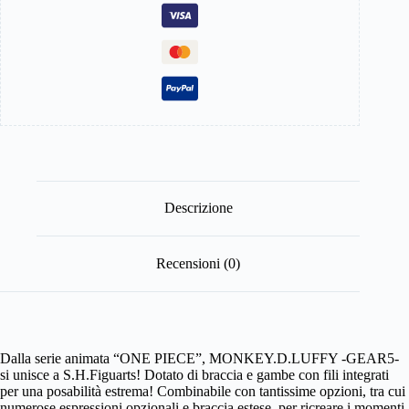
Figure
Monkey
D.
Luffy
15
cm
quantità
Descrizione
Recensioni (0)
Dalla serie animata “ONE PIECE”, MONKEY.D.LUFFY -GEAR5-
si unisce a S.H.Figuarts! Dotato di braccia e gambe con fili integrati
per una posabilità estrema! Combinabile con tantissime opzioni, tra cui
numerose espressioni opzionali e braccia estese, per ricreare i momenti