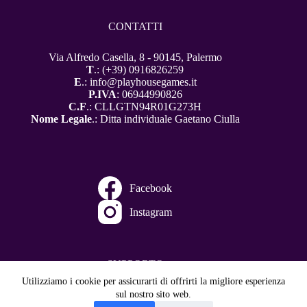
CONTATTI
Via Alfredo Casella, 8 - 90145, Palermo
T
.: (+39) 0916826259
E
.: info@playhousegames.it
P.IVA
: 06944990826
C.F
.: CLLGTN94R01G273H
Nome Legale
.: Ditta individuale Gaetano Ciulla
Facebook
Instagram
SUPPORTO
Utilizziamo i cookie per assicurarti di offrirti la migliore esperienza
Condizioni Generali di Vendita e Reso
sul nostro sito web.
Spedizioni