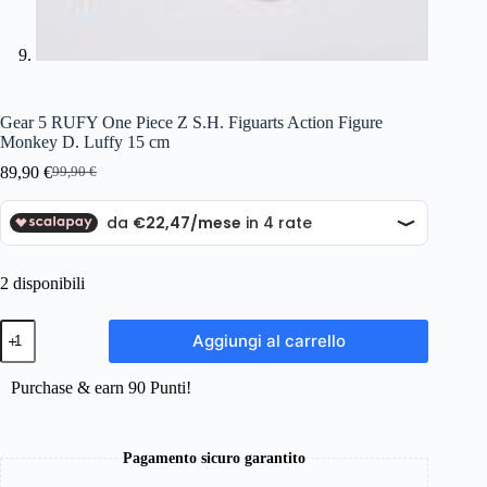
Gear 5 RUFY One Piece Z S.H. Figuarts Action Figure
Monkey D. Luffy 15 cm
89,90
€
99,90
€
Il
Il
prezzo
prezzo
originale
attuale
era:
è:
99,90 €.
89,90 €.
2 disponibili
Gear
Aggiungi al carrello
5
RUFY
One
Purchase & earn 90 Punti!
Piece
Z
S.H.
Figuarts
Pagamento sicuro garantito
Action