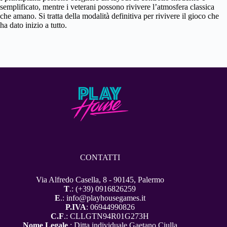
semplificato, mentre i veterani possono rivivere l’atmosfera classica
che amano. Si tratta della modalità definitiva per rivivere il gioco che
ha dato inizio a tutto.
CONTATTI
Via Alfredo Casella, 8 - 90145, Palermo
T
.: (+39) 0916826259
E
.: info@playhousegames.it
P.IVA
: 06944990826
C.F
.: CLLGTN94R01G273H
Nome Legale
.: Ditta individuale Gaetano Ciulla