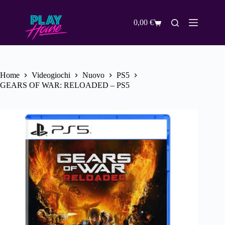
Salta
al
contenuto
0,00
€
Carrello
Home
Videogiochi
Nuovo
PS5
GEARS OF WAR: RELOADED – PS5