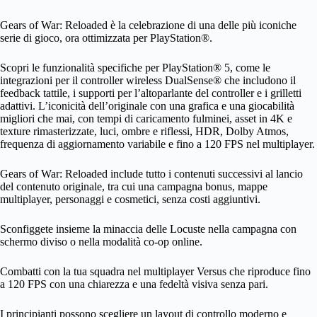
Gears of War: Reloaded è la celebrazione di una delle più iconiche
serie di gioco, ora ottimizzata per PlayStation®.
Scopri le funzionalità specifiche per PlayStation® 5, come le
integrazioni per il controller wireless DualSense® che includono il
feedback tattile, i supporti per l’altoparlante del controller e i grilletti
adattivi. L’iconicità dell’originale con una grafica e una giocabilità
migliori che mai, con tempi di caricamento fulminei, asset in 4K e
texture rimasterizzate, luci, ombre e riflessi, HDR, Dolby Atmos,
frequenza di aggiornamento variabile e fino a 120 FPS nel multiplayer.
Gears of War: Reloaded include tutto i contenuti successivi al lancio
del contenuto originale, tra cui una campagna bonus, mappe
multiplayer, personaggi e cosmetici, senza costi aggiuntivi.
Sconfiggete insieme la minaccia delle Locuste nella campagna con
schermo diviso o nella modalità co-op online.
Combatti con la tua squadra nel multiplayer Versus che riproduce fino
a 120 FPS con una chiarezza e una fedeltà visiva senza pari.
I principianti possono scegliere un layout di controllo moderno e