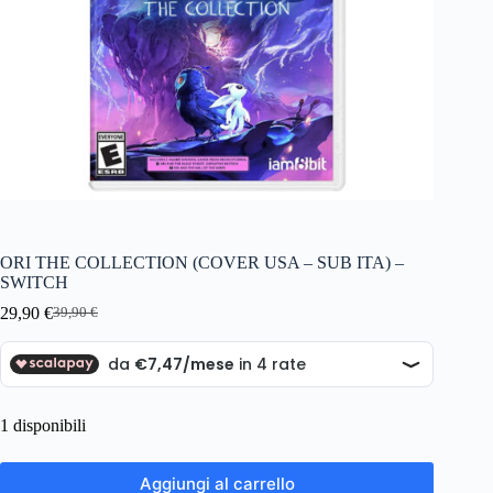
ORI THE COLLECTION (COVER USA – SUB ITA) –
SWITCH
29,90
€
39,90
€
Il
Il
prezzo
prezzo
originale
attuale
era:
è:
39,90 €.
29,90 €.
1 disponibili
Aggiungi al carrello