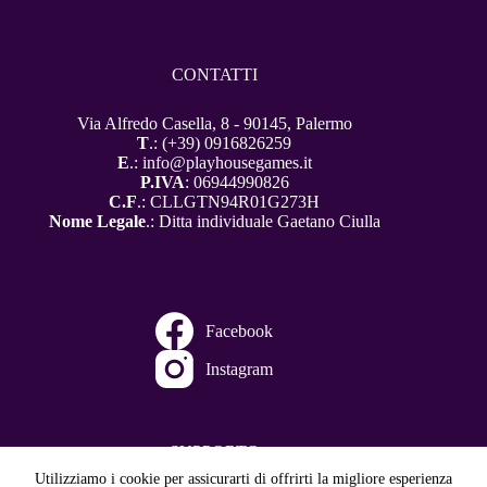
CONTATTI
Via Alfredo Casella, 8 - 90145, Palermo
T
.: (+39) 0916826259
E
.: info@playhousegames.it
P.IVA
: 06944990826
C.F
.: CLLGTN94R01G273H
Nome Legale
.: Ditta individuale Gaetano Ciulla
Facebook
Instagram
SUPPORTO
Utilizziamo i cookie per assicurarti di offrirti la migliore esperienza