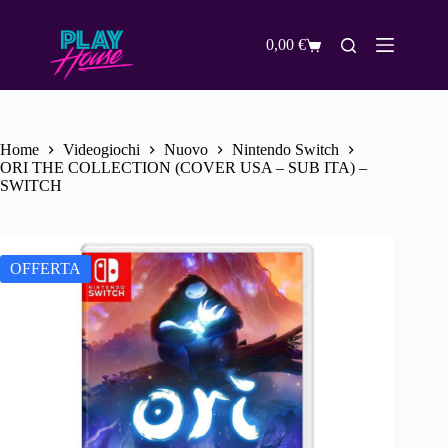
Salta
al
contenuto
0,00
€
Carrello
Home
Videogiochi
Nuovo
Nintendo Switch
ORI THE COLLECTION (COVER USA – SUB ITA) –
SWITCH
OFFERTA