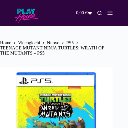
Salta
al
contenuto
0,00
€
Carrello
Home
Videogiochi
Nuovo
PS5
TEENAGE MUTANT NINJA TURTLES: WRATH OF
THE MUTANTS – PS5