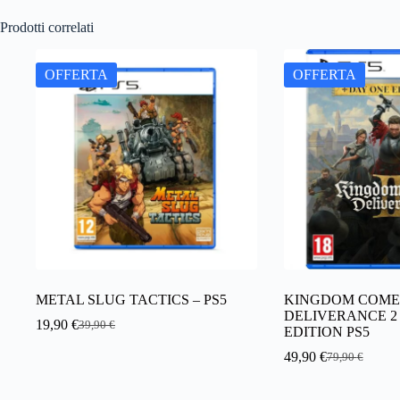
Prodotti correlati
OFFERTA
OFFERTA
METAL SLUG TACTICS – PS5
KINGDOM COME
DELIVERANCE 2
19,90
€
39,90
€
Il
Il
EDITION PS5
prezzo
prezzo
49,90
€
79,90
€
originale
attuale
Il
Il
era:
è:
prezzo
prezzo
39,90 €.
19,90 €.
originale
attuale