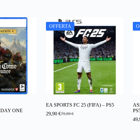
OFFERTA
O
EA SPORTS FC 25 (FIFA) – PS5
AS
 DAY ONE
PS
29,90
€
79,90
€
Il
Il
49
prezzo
prezzo
originale
attuale
era:
è:
79,90 €.
29,90 €.