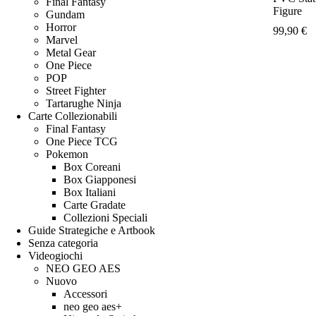
Final Fantasy
Figure
Gundam
Horror
99,90
€
Marvel
Metal Gear
One Piece
POP
Street Fighter
Tartarughe Ninja
Carte Collezionabili
Final Fantasy
One Piece TCG
Pokemon
Box Coreani
Box Giapponesi
Box Italiani
Carte Gradate
Collezioni Speciali
Guide Strategiche e Artbook
Senza categoria
Videogiochi
NEO GEO AES
Nuovo
Accessori
neo geo aes+