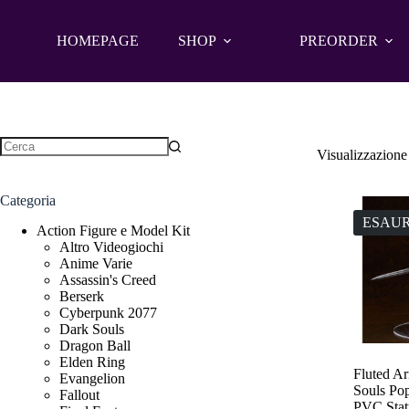
Salta
al
contenuto
HOMEPAGE
SHOP
PREORDER
Visualizzazione 
Nessun
risultato
Categoria
ESAUR
Action Figure e Model Kit
Altro Videogiochi
Anime Varie
Assassin's Creed
Berserk
Cyberpunk 2077
Dark Souls
Dragon Ball
Elden Ring
Fluted A
Evangelion
Souls Po
Fallout
PVC Stat