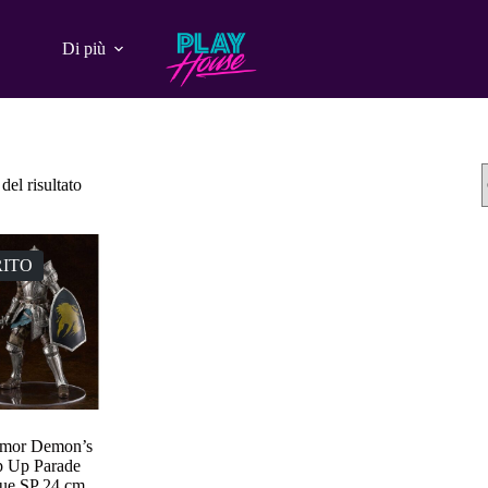
Di più
del risultato
ITO
rmor Demon’s
p Up Parade
ue SP 24 cm