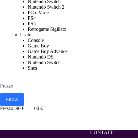
Nintendo Switch
Nintendo Switch 2
PC e Varie
PS4
PS5
Retrogame Sigillato
Usato
Console
Game Boy
Game Boy Advance
Nintendo DS
Nintendo Switch
Snes
Prezzo
Prezzo
Prezzo
Filtra
Min
Max
Prezzo:
90 €
—
100 €
CONTATTI